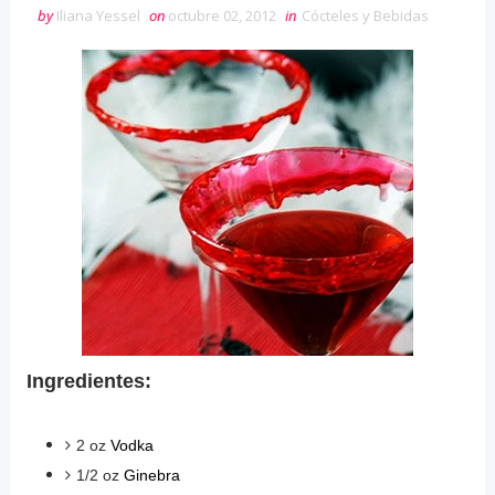
by
Iliana Yessel
on
octubre 02, 2012
in
Cócteles y Bebidas
Ingredientes:
2 oz
Vodka
1/2 oz
Ginebra