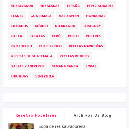
EL SALVADOR
ENSALADAS
ESPAÑA
ESPECIALIDADES
FLANES
GUATEMALA
HALLOWEEN
HONDURAS
LICUADOS
MÉXICO
NICARAGUA
PARAGUAY
PASTA
PATATAS
PERÚ
POLLO
POSTRES
PROTOCOLO
PUERTO RICO
RECETAS NAVIDEÑAS
RECETAS DE GUATEMALA
RECETAS DE BEBES
SALSAS Y ADEREZOS
SEMANA SANTA
SOPAS
URUGUAY
VENEZUELA
Recetas Populares
Archivos De Blog
Sopa de res salvadoreña