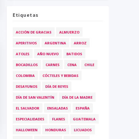
Etiquetas
ACCIÓN DE GRACIAS
ALMUERZO
APERITIVOS
ARGENTINA
ARROZ
ATOLES
AÑO NUEVO
BATIDOS
BOCADILLOS
CARNES
CENA
CHILE
COLOMBIA
CÓCTELES Y BEBIDAS
DESAYUNOS
DÍA DE REYES
DÍA DE SAN VALENTÍN
DÍA DE LA MADRE
EL SALVADOR
ENSALADAS
ESPAÑA
ESPECIALIDADES
FLANES
GUATEMALA
HALLOWEEN
HONDURAS
LICUADOS