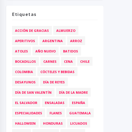
Etiquetas
ACCIÓN DE GRACIAS
ALMUERZO
APERITIVOS
ARGENTINA
ARROZ
ATOLES
AÑO NUEVO
BATIDOS
BOCADILLOS
CARNES
CENA
CHILE
COLOMBIA
CÓCTELES Y BEBIDAS
DESAYUNOS
DÍA DE REYES
DÍA DE SAN VALENTÍN
DÍA DE LA MADRE
EL SALVADOR
ENSALADAS
ESPAÑA
ESPECIALIDADES
FLANES
GUATEMALA
HALLOWEEN
HONDURAS
LICUADOS