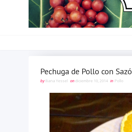
Pechuga de Pollo con Saz
by
Iliana Yessel
on
diciembre 10, 2014
in
Pollo