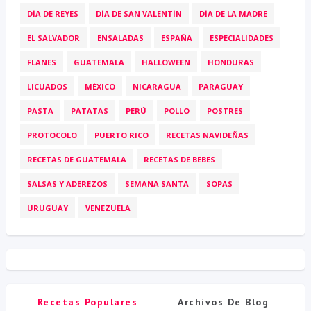
DÍA DE REYES
DÍA DE SAN VALENTÍN
DÍA DE LA MADRE
EL SALVADOR
ENSALADAS
ESPAÑA
ESPECIALIDADES
FLANES
GUATEMALA
HALLOWEEN
HONDURAS
LICUADOS
MÉXICO
NICARAGUA
PARAGUAY
PASTA
PATATAS
PERÚ
POLLO
POSTRES
PROTOCOLO
PUERTO RICO
RECETAS NAVIDEÑAS
RECETAS DE GUATEMALA
RECETAS DE BEBES
SALSAS Y ADEREZOS
SEMANA SANTA
SOPAS
URUGUAY
VENEZUELA
Recetas Populares
Archivos De Blog