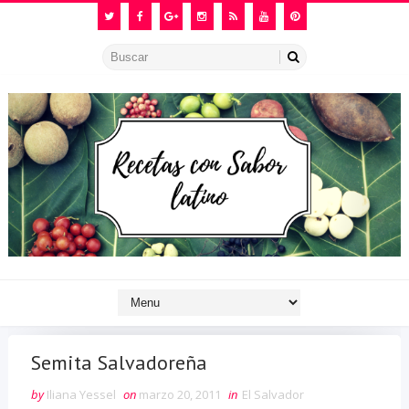
Semita Salvadoreña
by
Iliana Yessel
on
marzo 20, 2011
in
El Salvador