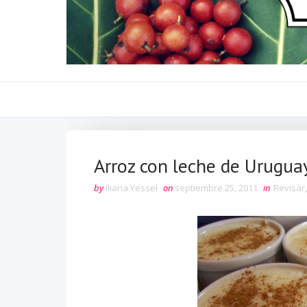
Arroz con leche de Urugua
by
Iliana Yessel
on
septiembre 25, 2011
in
Revisar