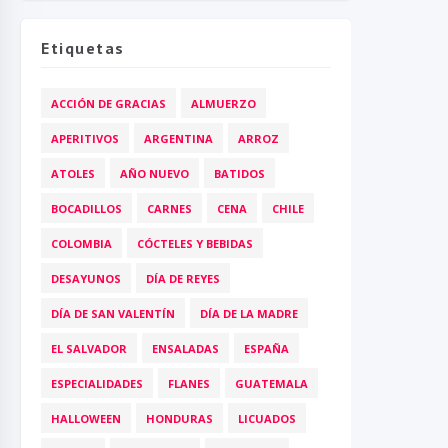
Etiquetas
ACCIÓN DE GRACIAS
ALMUERZO
APERITIVOS
ARGENTINA
ARROZ
ATOLES
AÑO NUEVO
BATIDOS
BOCADILLOS
CARNES
CENA
CHILE
COLOMBIA
CÓCTELES Y BEBIDAS
DESAYUNOS
DÍA DE REYES
DÍA DE SAN VALENTÍN
DÍA DE LA MADRE
EL SALVADOR
ENSALADAS
ESPAÑA
ESPECIALIDADES
FLANES
GUATEMALA
HALLOWEEN
HONDURAS
LICUADOS