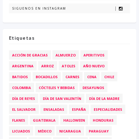
SIGUENOS EN INSTAGRAM
Etiquetas
ACCIÓN DE GRACIAS
ALMUERZO
APERITIVOS
ARGENTINA
ARROZ
ATOLES
AÑO NUEVO
BATIDOS
BOCADILLOS
CARNES
CENA
CHILE
COLOMBIA
CÓCTELES Y BEBIDAS
DESAYUNOS
DÍA DE REYES
DÍA DE SAN VALENTÍN
DÍA DE LA MADRE
EL SALVADOR
ENSALADAS
ESPAÑA
ESPECIALIDADES
FLANES
GUATEMALA
HALLOWEEN
HONDURAS
LICUADOS
MÉXICO
NICARAGUA
PARAGUAY