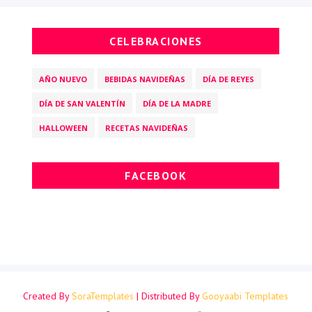
CELEBRACIONES
AÑO NUEVO
BEBIDAS NAVIDEÑAS
DÍA DE REYES
DÍA DE SAN VALENTÍN
DÍA DE LA MADRE
HALLOWEEN
RECETAS NAVIDEÑAS
FACEBOOK
Created By
SoraTemplates
| Distributed By
Gooyaabi Templates