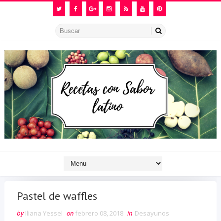
Pastel de waffles
by
Iliana Yessel
on
febrero 08, 2018
in
Desayunos