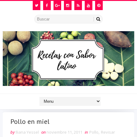
Pollo en miel
by
Iliana Yessel
on
noviembre 11, 2011
in
Pollo
,
Revisar