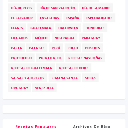
DÍA DE REYES
DÍA DE SAN VALENTÍN
DÍA DE LA MADRE
EL SALVADOR
ENSALADAS
ESPAÑA
ESPECIALIDADES
FLANES
GUATEMALA
HALLOWEEN
HONDURAS
LICUADOS
MÉXICO
NICARAGUA
PARAGUAY
PASTA
PATATAS
PERÚ
POLLO
POSTRES
PROTOCOLO
PUERTO RICO
RECETAS NAVIDEÑAS
RECETAS DE GUATEMALA
RECETAS DE BEBES
SALSAS Y ADEREZOS
SEMANA SANTA
SOPAS
URUGUAY
VENEZUELA
Recetas Populares
Archivos De Blog