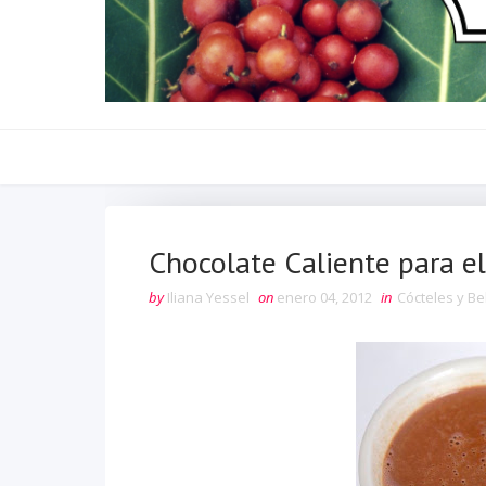
Chocolate Caliente para e
by
Iliana Yessel
on
enero 04, 2012
in
Cócteles y B