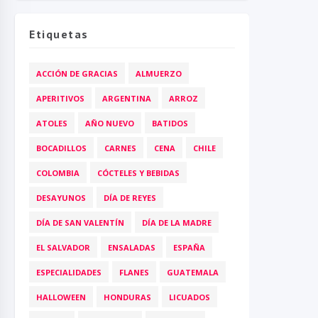
Etiquetas
ACCIÓN DE GRACIAS
ALMUERZO
APERITIVOS
ARGENTINA
ARROZ
ATOLES
AÑO NUEVO
BATIDOS
BOCADILLOS
CARNES
CENA
CHILE
COLOMBIA
CÓCTELES Y BEBIDAS
DESAYUNOS
DÍA DE REYES
DÍA DE SAN VALENTÍN
DÍA DE LA MADRE
EL SALVADOR
ENSALADAS
ESPAÑA
ESPECIALIDADES
FLANES
GUATEMALA
HALLOWEEN
HONDURAS
LICUADOS