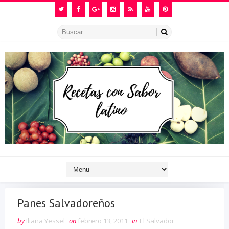
Panes Salvadoreños
by
Iliana Yessel
on
febrero 13, 2011
in
El Salvador