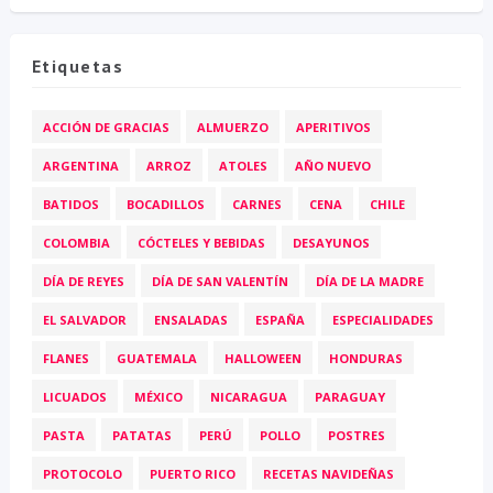
Etiquetas
ACCIÓN DE GRACIAS
ALMUERZO
APERITIVOS
ARGENTINA
ARROZ
ATOLES
AÑO NUEVO
BATIDOS
BOCADILLOS
CARNES
CENA
CHILE
COLOMBIA
CÓCTELES Y BEBIDAS
DESAYUNOS
DÍA DE REYES
DÍA DE SAN VALENTÍN
DÍA DE LA MADRE
EL SALVADOR
ENSALADAS
ESPAÑA
ESPECIALIDADES
FLANES
GUATEMALA
HALLOWEEN
HONDURAS
LICUADOS
MÉXICO
NICARAGUA
PARAGUAY
PASTA
PATATAS
PERÚ
POLLO
POSTRES
PROTOCOLO
PUERTO RICO
RECETAS NAVIDEÑAS