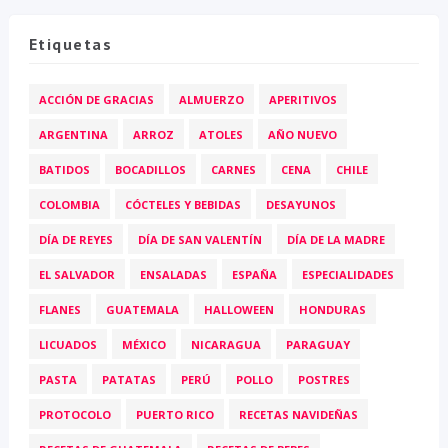
Etiquetas
ACCIÓN DE GRACIAS
ALMUERZO
APERITIVOS
ARGENTINA
ARROZ
ATOLES
AÑO NUEVO
BATIDOS
BOCADILLOS
CARNES
CENA
CHILE
COLOMBIA
CÓCTELES Y BEBIDAS
DESAYUNOS
DÍA DE REYES
DÍA DE SAN VALENTÍN
DÍA DE LA MADRE
EL SALVADOR
ENSALADAS
ESPAÑA
ESPECIALIDADES
FLANES
GUATEMALA
HALLOWEEN
HONDURAS
LICUADOS
MÉXICO
NICARAGUA
PARAGUAY
PASTA
PATATAS
PERÚ
POLLO
POSTRES
PROTOCOLO
PUERTO RICO
RECETAS NAVIDEÑAS