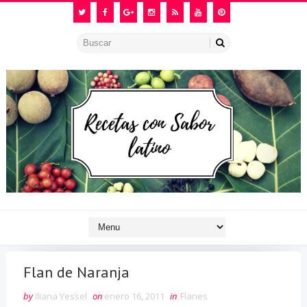
Flan de Naranja
by
Iliana Yessel
on
enero 16, 2011
in
Flanes