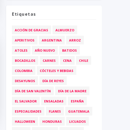
Etiquetas
ACCIÓN DE GRACIAS
ALMUERZO
APERITIVOS
ARGENTINA
ARROZ
ATOLES
AÑO NUEVO
BATIDOS
BOCADILLOS
CARNES
CENA
CHILE
COLOMBIA
CÓCTELES Y BEBIDAS
DESAYUNOS
DÍA DE REYES
DÍA DE SAN VALENTÍN
DÍA DE LA MADRE
EL SALVADOR
ENSALADAS
ESPAÑA
ESPECIALIDADES
FLANES
GUATEMALA
HALLOWEEN
HONDURAS
LICUADOS