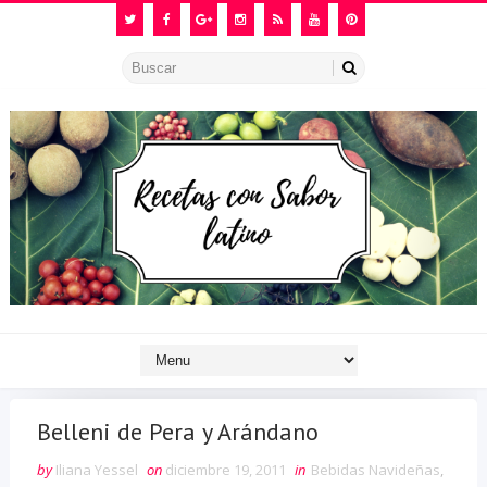
Belleni de Pera y Arándano
by
Iliana Yessel
on
diciembre 19, 2011
in
Bebidas Navideñas
,