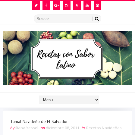
Tamal Navideño de El Salvador
by
Iliana Yessel
on
diciembre 08, 2011
in
Recetas Navideñas