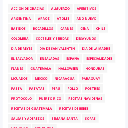
ACCIÓN DE GRACIAS
ALMUERZO
APERITIVOS
ARGENTINA
ARROZ
ATOLES
AÑO NUEVO
BATIDOS
BOCADILLOS
CARNES
CENA
CHILE
COLOMBIA
CÓCTELES Y BEBIDAS
DESAYUNOS
DÍA DE REYES
DÍA DE SAN VALENTÍN
DÍA DE LA MADRE
EL SALVADOR
ENSALADAS
ESPAÑA
ESPECIALIDADES
FLANES
GUATEMALA
HALLOWEEN
HONDURAS
LICUADOS
MÉXICO
NICARAGUA
PARAGUAY
PASTA
PATATAS
PERÚ
POLLO
POSTRES
PROTOCOLO
PUERTO RICO
RECETAS NAVIDEÑAS
RECETAS DE GUATEMALA
RECETAS DE BEBES
SALSAS Y ADEREZOS
SEMANA SANTA
SOPAS