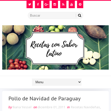
Pollo de Navidad de Paraguay
by
Iliana Yessel
on
diciembre 01, 2011
in
Recetas Navideñas
,