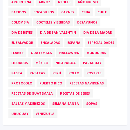
ARGENTINA
ARROZ
ATOLES
AÑO NUEVO
BATIDOS
BOCADILLOS
CARNES
CENA
CHILE
COLOMBIA
CÓCTELES Y BEBIDAS
DESAYUNOS
DÍA DE REYES
DÍA DE SAN VALENTÍN
DÍA DE LA MADRE
EL SALVADOR
ENSALADAS
ESPAÑA
ESPECIALIDADES
FLANES
GUATEMALA
HALLOWEEN
HONDURAS
LICUADOS
MÉXICO
NICARAGUA
PARAGUAY
PASTA
PATATAS
PERÚ
POLLO
POSTRES
PROTOCOLO
PUERTO RICO
RECETAS NAVIDEÑAS
RECETAS DE GUATEMALA
RECETAS DE BEBES
SALSAS Y ADEREZOS
SEMANA SANTA
SOPAS
URUGUAY
VENEZUELA