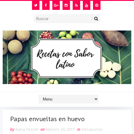
Papas envueltas en huevo
by
Iliana Yessel
on
febrero 24, 2011
in
Desayunos