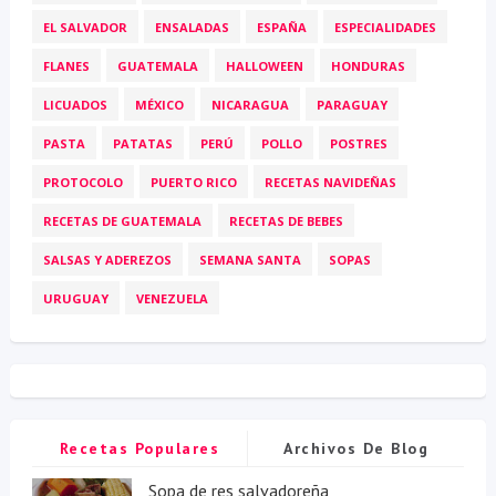
EL SALVADOR
ENSALADAS
ESPAÑA
ESPECIALIDADES
FLANES
GUATEMALA
HALLOWEEN
HONDURAS
LICUADOS
MÉXICO
NICARAGUA
PARAGUAY
PASTA
PATATAS
PERÚ
POLLO
POSTRES
PROTOCOLO
PUERTO RICO
RECETAS NAVIDEÑAS
RECETAS DE GUATEMALA
RECETAS DE BEBES
SALSAS Y ADEREZOS
SEMANA SANTA
SOPAS
URUGUAY
VENEZUELA
Recetas Populares
Archivos De Blog
Sopa de res salvadoreña